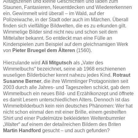
Alltagszenen und kleine Geschichten und laden zum
Staunen, Fantasieren, Neuentdecken und Wiedererkennen
ein. Gewimmelt wird überall – im Wald, auf der
Polizeiwache, in der Stadt oder auch im Märchen. Überall
finden sich vielfältige Bildwelten, die es zu erkunden gilt.
Wimmelige Bilder sind nicht neu und schon seit dem
Mittelalter bekannt. So entdeckt man eine Fülle an
Kinderspielen zum Beispiel auf dem gleichnamigen Werk
von
Pieter Bruegel dem Älteren
(1560).
Hierzulande wird
Ali Mitgutsch
als „Vater des
Wimmelbuchs“ bezeichnet, seine ab 1968 erschienenen
wuseligen Bilderbücher kennt nahezu jedes Kind.
Rotraut
Susanne Berner
, die ihre Wimmlinger Protagonisten seit
2003 durch alle Jahres- und Tageszeiten schickt, gab dem
Wimmelbuch ein neues Bild- und Erzählkonzept und öffnete
es damit Lesern unterschiedlichen Alters. Dennoch ist das
Wimmelbilderbuch kein rein deutsches Phänomen: Wer hat
nicht schon einmal den mit einer Brille, einem gestreiften
Shirt und einer Pudelmütze bekleideten Weltenbummler
„Walter“ auf einem der detailreichen Bildern des Briten
Martin Handford
gesucht – und auch gefunden?